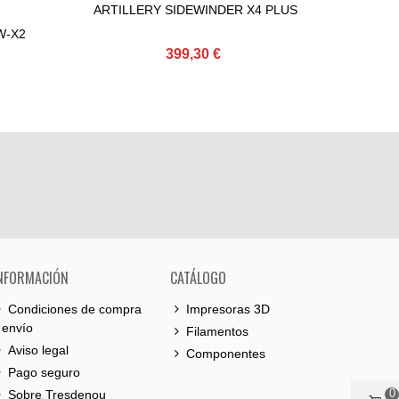
ARTILLERY SIDEWINDER X4 PLUS
ARTIL
Comprar
C
SW-X2
399,30 €
NFORMACIÓN
CATÁLOGO
Condiciones de compra
Impresoras 3D
 envío
Filamentos
Aviso legal
Componentes
Pago seguro
0
Sobre Tresdenou