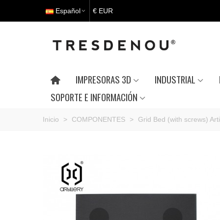
Español
€ EUR
IMPRESORAS 3D
INDUSTRIAL
SOPORTE E INFORMACIÓN
Inicio
>
COMPONENTES
>
Grid Bed (with screws) Art