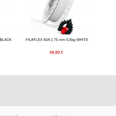
 BLACK
FILAFLEX 60A 1.75 mm 0,5kg WHITE
FILAFL
Comprar
C
49,90 €