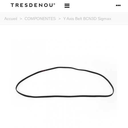
Accueil
>
COMPONENTES
>
Y Axis Belt BCN3D Sigmax