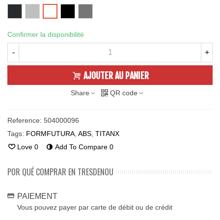
iron
TRANSPARENT
TRAFFIC
SQUIRREL
TRAFFIC
gre
BLACK
GREY
WHITE
Confirmer la disponibilité
-
+
AJOUTER AU PANIER
Share
QR code
Reference:
504000096
Tags:
FORMFUTURA
,
ABS
,
TITANX
Love
0
Add To Compare
0
POR QUÉ COMPRAR EN TRESDENOU
PAIEMENT
Vous pouvez payer par carte de débit ou de crédit