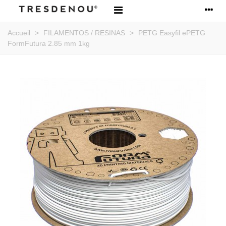
Accueil
>
FILAMENTOS / RESINAS
>
PETG Easyfil ePETG
FormFutura 2.85 mm 1kg