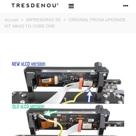
Accueil
>
IMPRESORAS 3D
>
ORIGINAL PRUSA UPGRADE
KIT MK4S TO CORE ONE