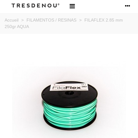
Accueil
>
FILAMENTOS / RESINAS
>
FILAFLEX 2.85 mm
250gr AQUA