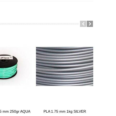
75 mm 250gr AQUA
PLA 1.75 mm 1kg SILVER
Confir
anier
Ajouter Au Panier
View