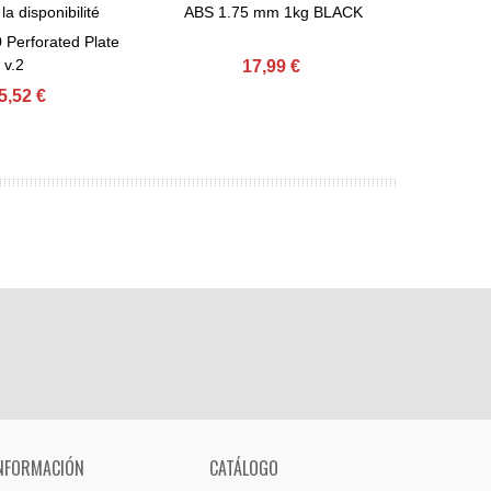
la disponibilité
ABS 1.75 mm 1kg BLACK
Confir
e
Ajouter Au Panier
View
 Perforated Plate
Z-ULTRAT
v.2
17,99 €
5,52 €
NFORMACIÓN
CATÁLOGO