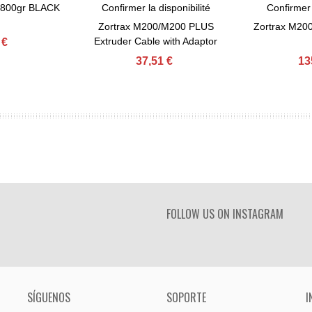
 800gr BLACK
Confirmer la disponibilité
Confirmer 
View More
View Mor
Zortrax M200/M200 PLUS
Zortrax M200
Extruder Cable with Adaptor
 €
37,51 €
13
FOLLOW US ON INSTAGRAM
SÍGUENOS
SOPORTE
I