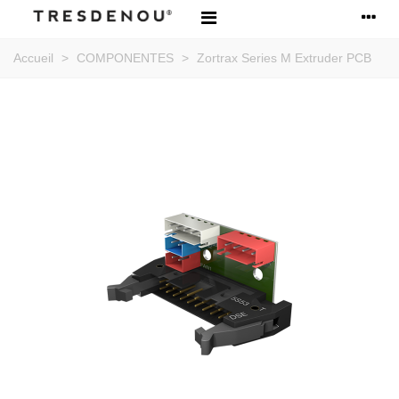
Accueil
>
COMPONENTES
>
Zortrax Series M Extruder PCB