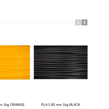
mm 1kg ORANGE
PLA 2.85 mm 1kg BLACK
PLA 
anier
Ajouter Au Panier
Ajouter 