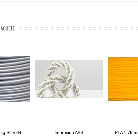
ACHETÉ...
1kg SILVER
Impresión ABS
PLA 1.75 
View More
Ajouter Au P