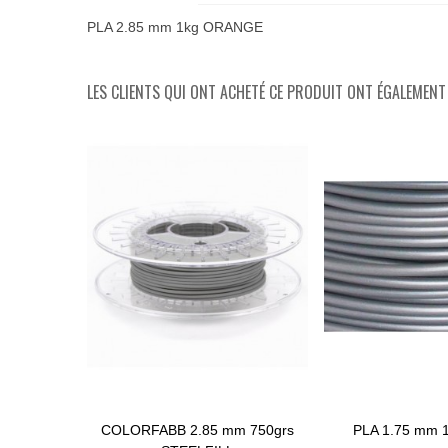
PLA 2.85 mm 1kg ORANGE
LES CLIENTS QUI ONT ACHETÉ CE PRODUIT ONT ÉGALEMENT 
COLORFABB 2.85 mm 750grs
PLA 1.75 mm 
Ajouter Au Panier
Ajouter Au Panier