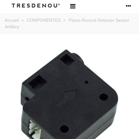
Accueil
>
COMPONENTES
>
Flams Runout Detector Sensor
Artillery