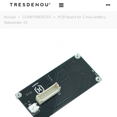
Accueil
>
COMPONENTES
>
PCB Board for Z Axis Artillery
Sidewinder X1