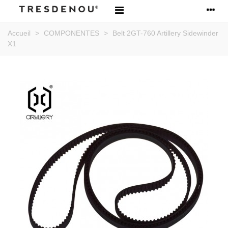
Accueil
>
COMPONENTES
>
Belt 2GT-760 Artillery Sidewinder
X1