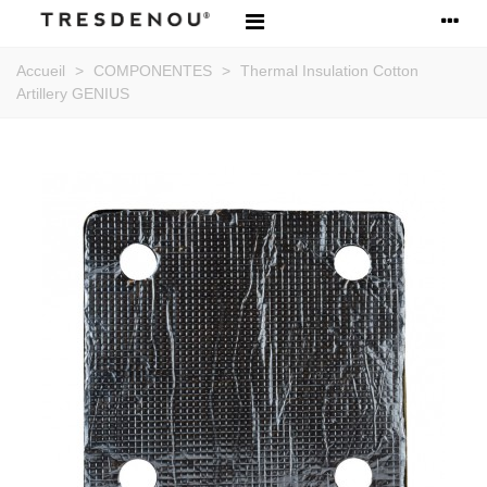
Accueil
>
COMPONENTES
>
Thermal Insulation Cotton
Artillery GENIUS