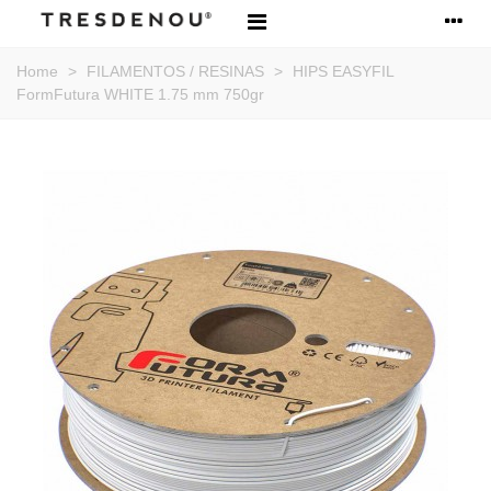
Home
>
FILAMENTOS / RESINAS
>
HIPS EASYFIL
FormFutura WHITE 1.75 mm 750gr