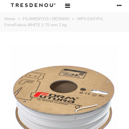
Home
>
FILAMENTOS / RESINAS
>
HIPS EASYFIL
FormFutura WHITE 1.75 mm 2 kg