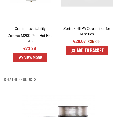
Confirm availability
Zortrax HEPA Cover filter for
M series
Zortrax M200 Plus Hot End
v.3
€28.07
€35.09
€71.39
ADD TO BASKET
VIEW MORE
RELATED PRODUCTS