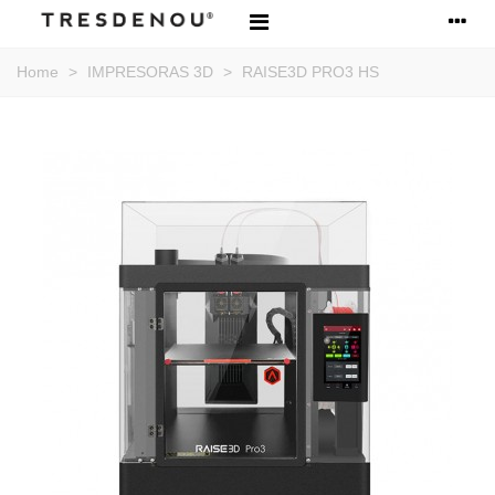
Home
>
IMPRESORAS 3D
>
RAISE3D PRO3 HS