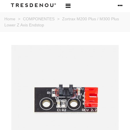
Home
>
COMPONENTES
>
Zortrax M200 Plus / M300 Plus
Lower Z Axis Endstop