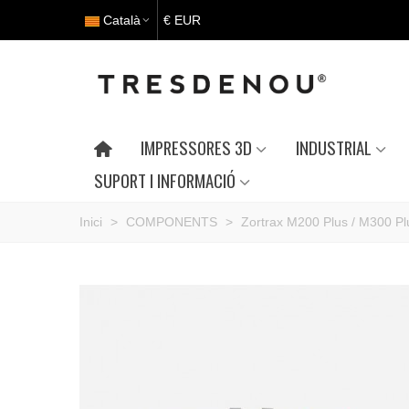
Català
€ EUR
IMPRESSORES 3D
INDUSTRIAL
SUPORT I INFORMACIÓ
Inici
>
COMPONENTS
>
Zortrax M200 Plus / M300 Pl