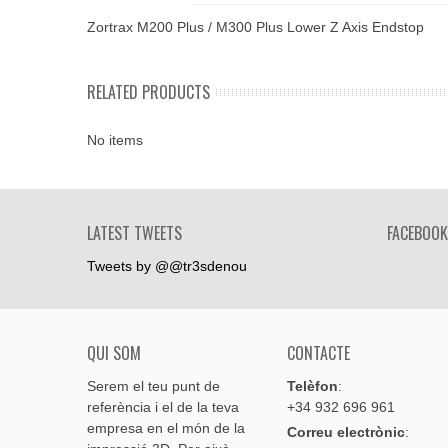
Zortrax M200 Plus / M300 Plus Lower Z Axis Endstop
RELATED PRODUCTS
No items
LATEST TWEETS
FACEBOOK
Tweets by @@tr3sdenou
QUI SOM
CONTACTE
Serem el teu punt de
Telèfon
:
referència i el de la teva
+34 932 696 961
empresa en el món de la
Correu electrònic
: