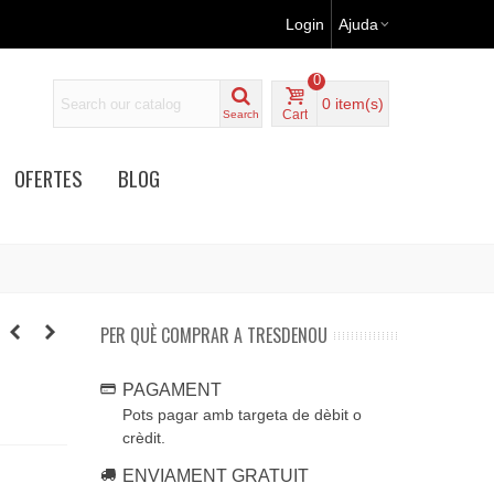
Login
Ajuda
0
0
item(s)
Cart
Search
OFERTES
BLOG
PER QUÈ COMPRAR A TRESDENOU
PAGAMENT
Pots pagar amb targeta de dèbit o
crèdit.
ENVIAMENT GRATUIT