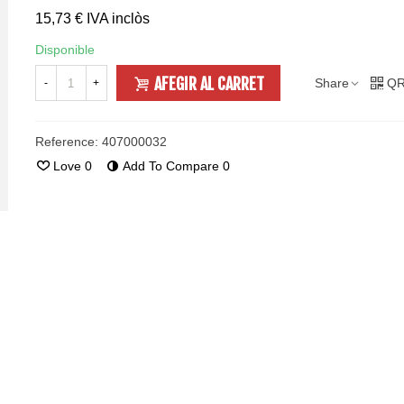
15,73 €
IVA inclòs
Disponible
AFEGIR AL CARRET
Share
QR
-
+
Reference:
407000032
Love
0
Add To Compare
0