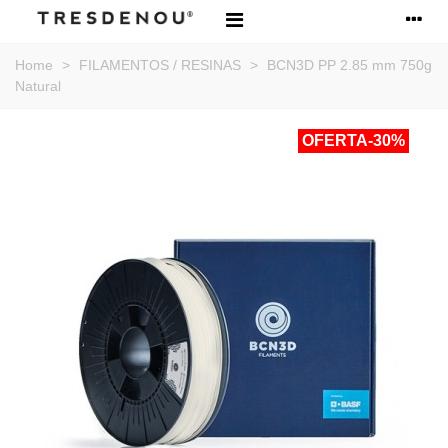
Home
>
FILAMENTOS / RESINAS
>
BCN3D PP 2.85 mm 750g
Natural
OFERTA
-30%