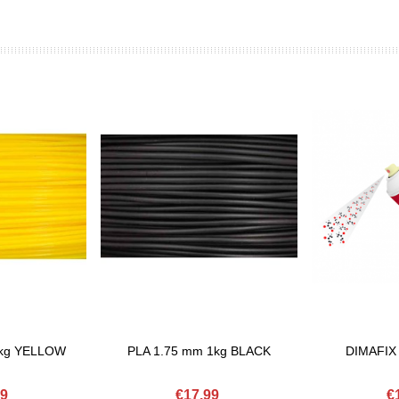
1kg YELLOW
PLA 1.75 mm 1kg BLACK
DIMAFIX 
Add To Basket
Add To Bask
99
€17.99
€