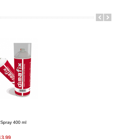
Spray 400 ml
et
13.99