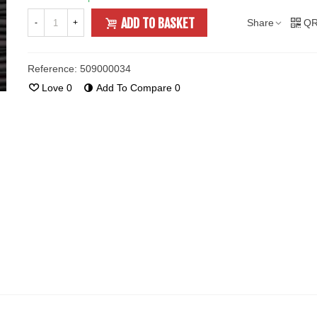
ADD TO BASKET
Share
QR
-
+
Reference:
509000034
Love
0
Add To Compare
0