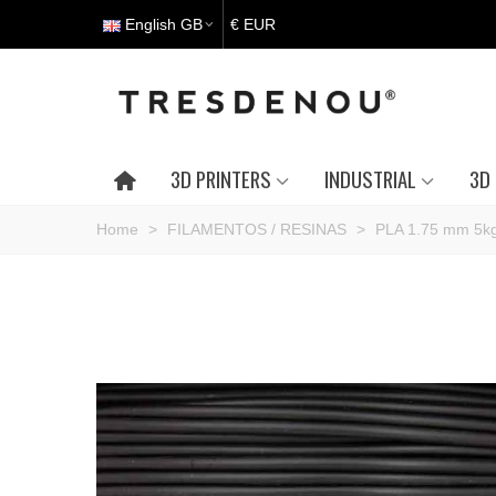
English GB
€ EUR
3D PRINTERS
INDUSTRIAL
3D 
Home
>
FILAMENTOS / RESINAS
>
PLA 1.75 mm 5k