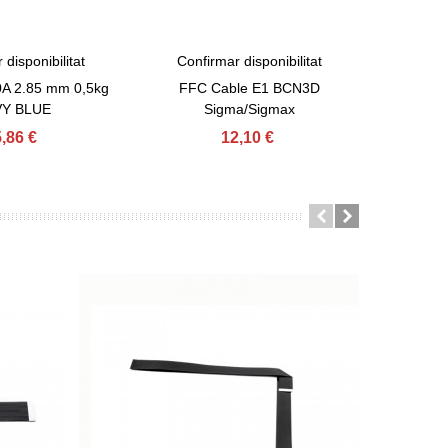
 disponibilitat
Confirmar disponibilitat
FILAFLE
e
View More
Afegir A
mm
A 2.85 mm 0,5kg
FFC Cable E1 BCN3D
Y BLUE
Sigma/Sigmax
,86 €
12,10 €