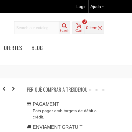
Login
Ajuda
0
0
item(s)
Cart
Search
OFERTES
BLOG
PER QUÈ COMPRAR A TRESDENOU
PAGAMENT
Pots pagar amb targeta de dèbit o
crèdit.
ENVIAMENT GRATUIT