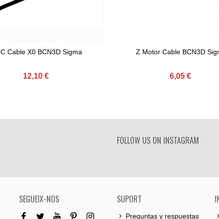
C Cable X0 BCN3D Sigma
Z Motor Cable BCN3D Si
gir Al Carret
Afegir Al Carret
12,10 €
6,05 €
FOLLOW US ON INSTAGRAM
SEGUEIX-NOS
SUPORT
I
Preguntas y respuestas