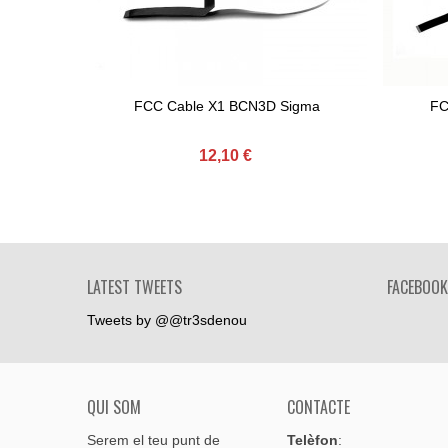
FCC Cable X1 BCN3D Sigma
FC
Afegir Al Carret
Afe
12,10 €
LATEST TWEETS
FACEBOOK
Tweets by @@tr3sdenou
QUI SOM
CONTACTE
Serem el teu punt de
Telèfon
: