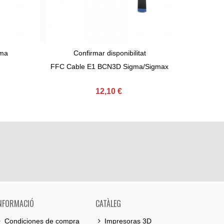
gma
Confirmar disponibilitat
X 
View More
Afeg
FFC Cable E1 BCN3D Sigma/Sigmax
12,10 €
NFORMACIÓ
CATÀLEG
Condiciones de compra
Impresoras 3D