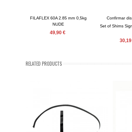
FILAFLEX 60A 2.85 mm 0,5kg
Confirmar disp
Afegir Al Carret
View More
NUDE
Set of Shims Si
49,90 €
30,19
RELATED PRODUCTS