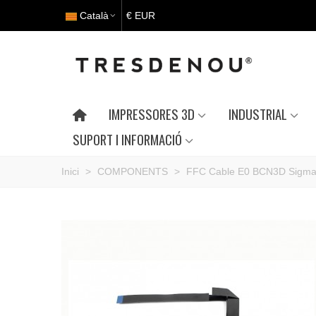
Català
€ EUR
IMPRESSORES 3D
INDUSTRIAL
SUPORT I INFORMACIÓ
Inici
>
COMPONENTS
>
FFC Cable E0 BCN3D Sigm