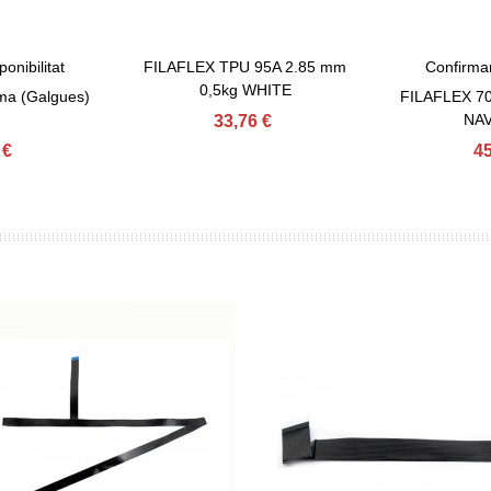
onibilitat
FILAFLEX TPU 95A 2.85 mm
Confirmar
Afegir Al Carret
View Mor
0,5kg WHITE
gma (Galgues)
FILAFLEX 70
NAV
33,76 €
 €
45