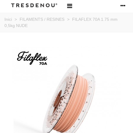
Inici
>
FILAMENTS / RESINES
>
FILAFLEX 70A 1.75 mm
0,5kg NUDE