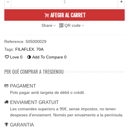
-
+
AFEGIR AL CARRET
Share
QR code
Reference:
505000029
Tags:
FILAFLEX
,
70A
Love
0
Add To Compare
0
PER QUÈ COMPRAR A TRESDENOU
PAGAMENT
Pots pagar amb targeta de dèbit o crèdit.
ENVIAMENT GRATUIT
Les comandes superiors a 95€, sense impostos, no tenen
despeses d'enviament. Només per envaiments a la península.
GARANTIA