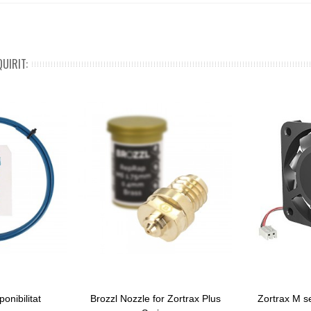
UIRIT:
onibilitat
Brozzl Nozzle for Zortrax Plus
Zortrax M s
Afegir Al Carret
Afegir Al Car