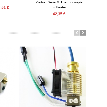
Withou
Zortrax Serie M Thermocoupler
+ Heater
,51 €
42,35 €