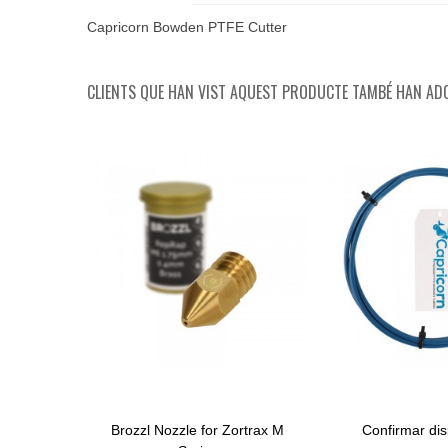
Capricorn Bowden PTFE Cutter
CLIENTS QUE HAN VIST AQUEST PRODUCTE TAMBÉ HAN ADQ
Brozzl Nozzle for Zortrax M
Confirmar disp
Afegir Al Carret
View More