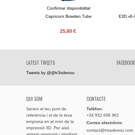
Confirmar disponibilitat
View More
Capricorn Bowden Tube
E3D v6 
25,80 €
LATEST TWEETS
FACEBOOK
Tweets by @@tr3sdenou
QUI SOM
CONTACTE
Serem el teu punt de
Telèfon
:
referència i el de la teva
+34 932 696 961
empresa en el món de la
Correu electrònic
:
impressió 3D. Per això
contact@tresdenou.com
anirem renovant i ampliant