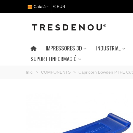
Català
€ EUR
IMPRESSORES 3D
INDUSTRIAL
SUPORT I INFORMACIÓ
Inici
>
COMPONENTS
>
Capricorn Bowden PTFE Cut