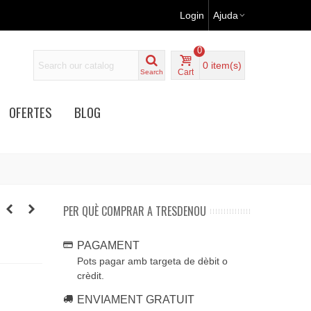
Login
Ajuda
0
0
item(s)
Cart
Search
OFERTES
BLOG
PER QUÈ COMPRAR A TRESDENOU
PAGAMENT
Pots pagar amb targeta de dèbit o
crèdit.
ENVIAMENT GRATUIT