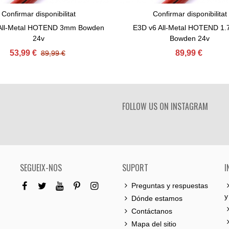
Confirmar disponibilitat
Confirmar disponibilitat
View More
View More
All-Metal HOTEND 3mm Bowden
E3D v6 All-Metal HOTEND 1
24v
Bowden 24v
53,99 €
89,99 €
89,99 €
FOLLOW US ON INSTAGRAM
SEGUEIX-NOS
SUPORT
I
Preguntas y respuestas
y
Dónde estamos
Contáctanos
Mapa del sitio