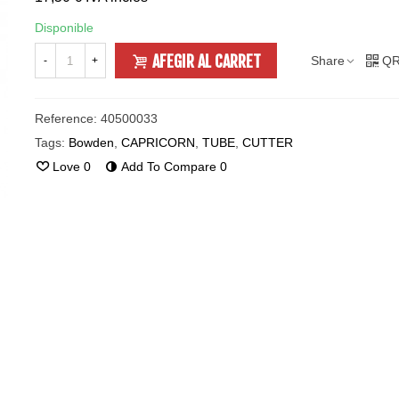
Disponible
AFEGIR AL CARRET
Share
QR
-
+
Reference:
40500033
Tags:
Bowden
,
CAPRICORN
,
TUBE
,
CUTTER
Love
0
Add To Compare
0