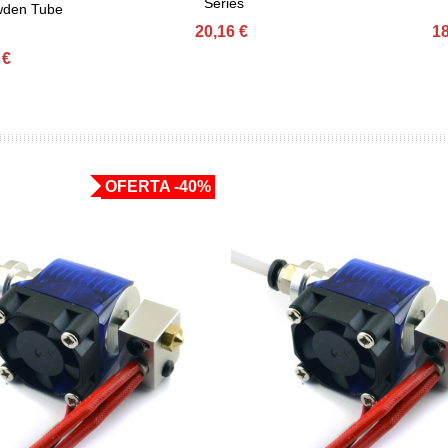
Series
wden Tube
20,16 €
18
 €
OFERTA
-40%