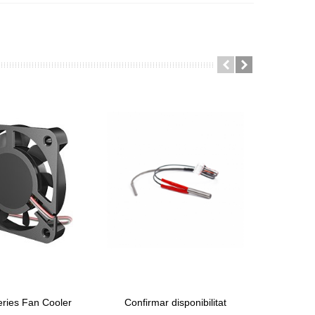
eries Fan Cooler
Confirmar disponibilitat
Zortrax
ret
View More
Afegir A