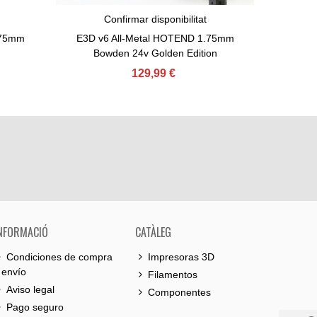
Confirmar disponibilitat
View More
Afeg
.75mm
E3D v6 All-Metal HOTEND 1.75mm
Bowden 24v Golden Edition
129,99 €
NFORMACIÓ
CATÀLEG
Condiciones de compra
Impresoras 3D
 envío
Filamentos
Aviso legal
Componentes
Pago seguro