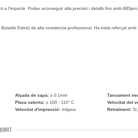
stent a l'impacte. Podeu aconseguir alta precisió i detalls fins amb ABS
 Butadiè Estirè) de alta resistència professional. Ha estat reforçat amb
Alçada de capa:
≥ 0.1mm
Tancament ne
Placa calenta:
± 100 - 110° C
Velocitat del v
Velocitat d'impressió:
mitjana
Retraïment:
Sí
UIRIT: