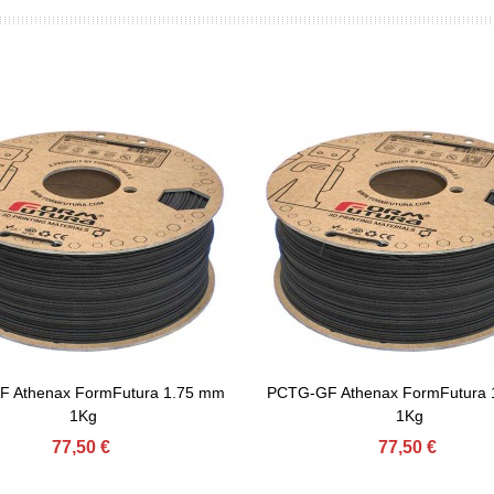
 Athenax FormFutura 1.75 mm
PCTG-GF Athenax FormFutura 
gir Al Carret
Afegir Al Carret
1Kg
1Kg
77,50 €
77,50 €