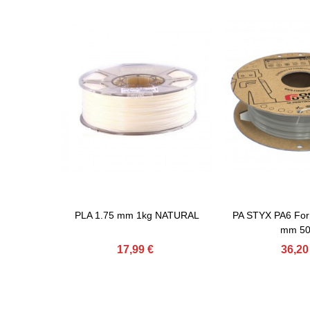
PLA 1.75 mm 1kg NATURAL
PA STYX PA6 For
Afegir Al Carret
Afegir Al Carret
mm 50
17,99 €
36,20