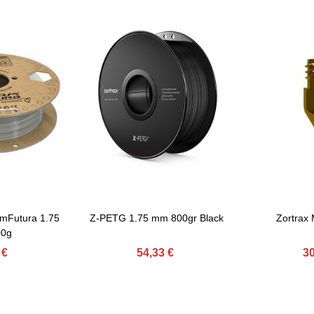
mFutura 1.75
Z-PETG 1.75 mm 800gr Black
Zortrax
Afegir Al Carret
Afegir Al Car
0g
 €
54,33 €
30