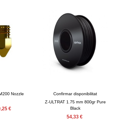
 M200 Nozzle
Confirmar disponibilitat
HIPS EAS
ret
View More
Afegir A
1
Z-ULTRAT 1.75 mm 800gr Pure
Black
,25 €
54,33 €