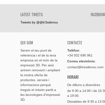
LATEST TWEETS
FACEBOOK
Tweets by @@tr3sdenou
QUI SOM
CONTACTE
Serem el teu punt de
Telèfon
:
referència i el de la teva
+34 932 696 961
empresa en el món de la
Correu electrònic
:
impressió 3D. Per això
contact@tresdenou.com
anirem renovant i ampliant
la nostra oferta de
HORARI
productes, serveis i
informacions perquè
De dilluns a divendres
treguis el màxim partit a
de 9:30 a 14:00 i de 15:3
les tecnologies d'impressió
a 19:00.
3D.
Dissabtes de 9:30 a 13:0