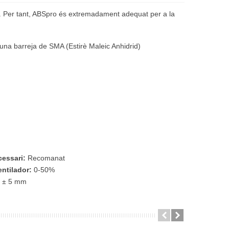
pro. Per tant, ABSpro és extremadament adequat per a la
 una barreja de SMA (Estirè Maleic Anhidrid)
cessari:
Recomanat
entilador:
0-50%
, ± 5 mm