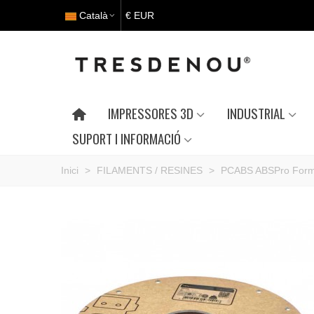
Català
€ EUR
IMPRESSORES 3D
INDUSTRIAL
SUPORT I INFORMACIÓ
Inici
>
FILAMENTS / RESINES
>
PCABS ABSPro Form