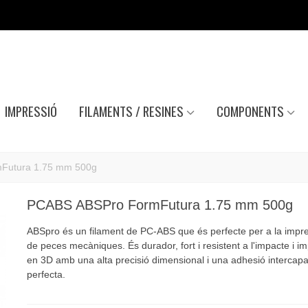
IMPRESSIÓ
FILAMENTS / RESINES
COMPONENTS
Futura 1.75 mm 500g
PCABS ABSPro FormFutura 1.75 mm 500g
ABSpro és un filament de PC-ABS que és perfecte per a la impr
de peces mecàniques. És durador, fort i resistent a l'impacte i i
en 3D amb una alta precisió dimensional i una adhesió intercap
perfecta.