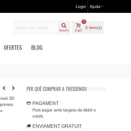
Login
Ajuda
0
0
item(s)
Cart
Search
OFERTES
BLOG
PER QUÈ COMPRAR A TRESDENOU
essió 3D
PAGAMENT
mprimeix
Pots pagar amb targeta de dèbit o
as
crèdit.
ENVIAMENT GRATUIT