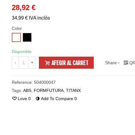
28,92 €
34,99 €
IVA inclòs
Color
BLACK
WHITE
Disponible
AFEGIR AL CARRET
Share
QR
-
+
Reference:
504000047
Tags:
ABS
,
FORMFUTURA
,
TITANX
Love
0
Add To Compare
0