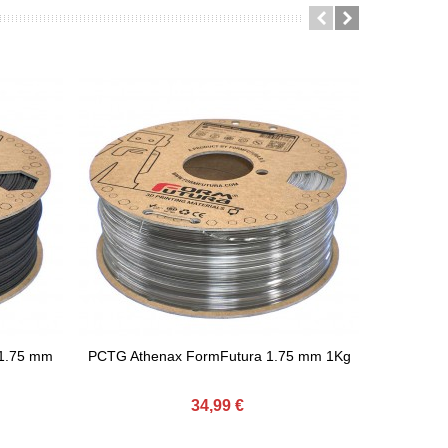
1.75 mm
PCTG Athenax FormFutura 1.75 mm 1Kg
PLA Ston
Afegir Al Carret
Afeg
34,99 €