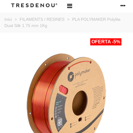
Inici
>
FILAMENTS / RESINES
>
PLA POLYMAKER Polylite
Dual Silk 1.75 mm 1Kg
OFERTA
-5%