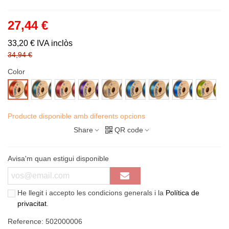
27,44 €
33,20 €
IVA inclòs
34,94 €
Color
JADEITE
BANQUET
SOVEREIGN
CROWN
CARIBBEAN
CHAMELEON
BELUGA
AUBERGI
SUNSET
SILK
SILK
SILK
SILK
SILK
SILK
SILK
SILK
SILK
GREEN
GOD
GOD
GOD
BLUE
YELLOW
SILVER
LIME
GOD
Producte disponible amb diferents opcions
-
-
-
-
-
-
-
-
-
SILK
SILK
SILK
SILK
SILK
SILK
SILK
SILK
RED
Share
QR code
CHROME
MAGENTA
PURPLE
SILVER
GREEN
BLUE
BLUE
MAGENT
Avisa'm quan estigui disponible
He llegit i accepto les condicions generals i la
Política de
privacitat
.
Reference:
502000006