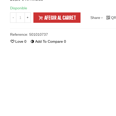
Disponible
AFEGIR AL CARRET
Share
QR
-
+
Reference:
501010737
Love
0
Add To Compare
0