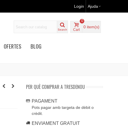
Login
Ajuda
0
0
item(s)
Cart
Search
OFERTES
BLOG
PER QUÈ COMPRAR A TRESDENOU
PAGAMENT
Pots pagar amb targeta de dèbit o
crèdit.
ENVIAMENT GRATUIT