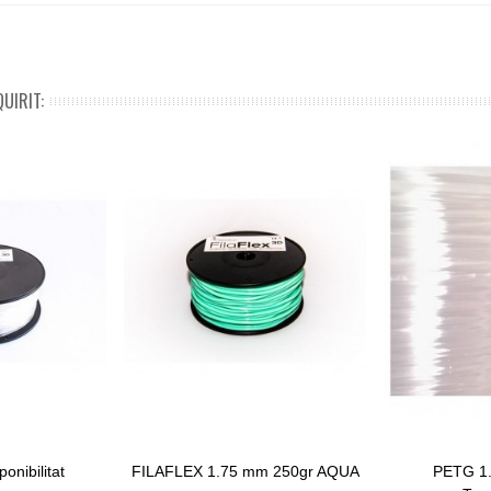
UIRIT:
onibilitat
FILAFLEX 1.75 mm 250gr AQUA
PETG 1
Afegir Al Carret
Afegir Al Car