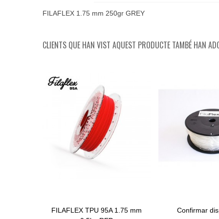
FILAFLEX 1.75 mm 250gr GREY
CLIENTS QUE HAN VIST AQUEST PRODUCTE TAMBÉ HAN ADQ
FILAFLEX TPU 95A 1.75 mm
Confirmar disp
Afegir Al Carret
View More