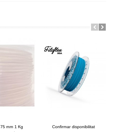
.75 mm 1 Kg
Confirmar disponibilitat
PLA 1
ret
View More
Afegir A