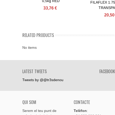
0,5kg RED
FILAFLEX 1.7
TRANSP
33,76 €
20,50
RELATED PRODUCTS
No items
LATEST TWEETS
FACEBOOK
Tweets by @@tr3sdenou
QUI SOM
CONTACTE
Serem el teu punt de
Telèfon
: