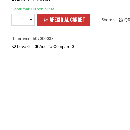
Confirmar Disponibilitat
AFEGIR AL CARRET
Share
QR
-
+
Reference:
507000038
Love
0
Add To Compare
0