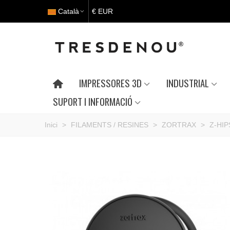
Català
€ EUR
IMPRESSORES 3D
INDUSTRIAL
SUPORT I INFORMACIÓ
Inici
>
FILAMENTS / RESINES
>
ZORTRAX
>
Z-HIP