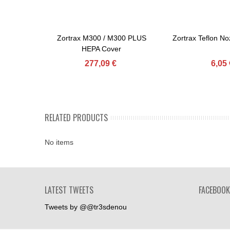
Zortrax M300 / M300 PLUS
Zortrax Teflon No
Afegir Al Carret
Afegir Al Carret
HEPA Cover
277,09 €
6,05 
RELATED PRODUCTS
No items
LATEST TWEETS
FACEBOOK
Tweets by @@tr3sdenou