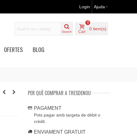
Login
Ajuda
0
0
item(s)
Cart
Search
OFERTES
BLOG
PER QUÈ COMPRAR A TRESDENOU
PAGAMENT
Pots pagar amb targeta de dèbit o
crèdit.
ENVIAMENT GRATUIT