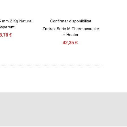
 mm 2 Kg Natural
Confirmar disponibilitat
Confi
ret
View More
View
nsparent
Zortrax Serie M Thermocoupler
Zortrax 
+ Heater
8,78 €
42,35 €