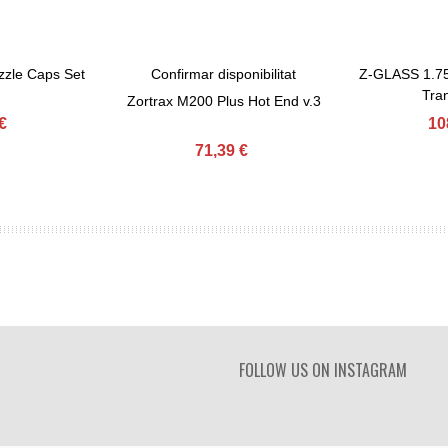
zzle Caps Set
Confirmar disponibilitat
Z-GLASS 1.75
View More
Afegir Al Car
Tra
Zortrax M200 Plus Hot End v.3
€
10
71,39 €
FOLLOW US ON INSTAGRAM