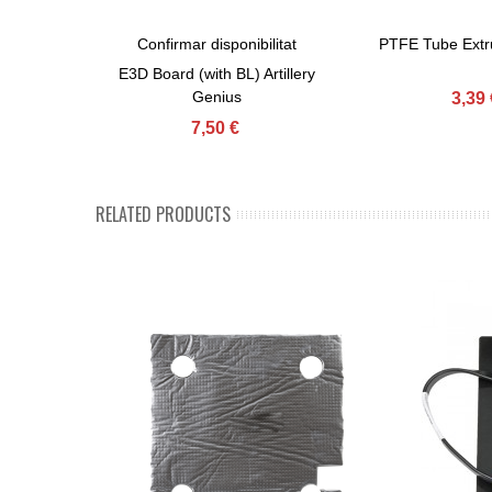
Confirmar disponibilitat
PTFE Tube Extrud
View More
Afegir Al Carret
E3D Board (with BL) Artillery
Genius
3,39 
7,50 €
RELATED PRODUCTS