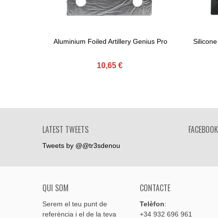
Aluminium Foiled Artillery Genius Pro
Silicone
Afegir Al Carret
Afe
10,65 €
LATEST TWEETS
FACEBOOK
Tweets by @@tr3sdenou
QUI SOM
CONTACTE
Serem el teu punt de
Telèfon
:
referència i el de la teva
+34 932 696 961