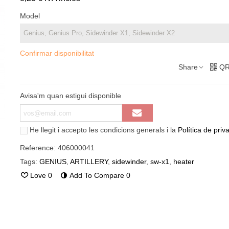
Model
Confirmar disponibilitat
Share
QR
Avisa'm quan estigui disponible
He llegit i accepto les condicions generals i la
Política de priva
Reference:
406000041
Tags:
GENIUS
,
ARTILLERY
,
sidewinder
,
sw-x1
,
heater
Love
0
Add To Compare
0