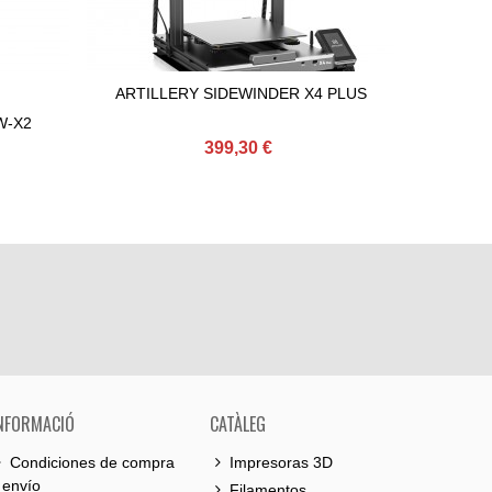
ARTILLERY SIDEWINDER X4 PLUS
ARTIL
Afegir Al Carret
Afeg
SW-X2
399,30 €
NFORMACIÓ
CATÀLEG
Condiciones de compra
Impresoras 3D
 envío
Filamentos