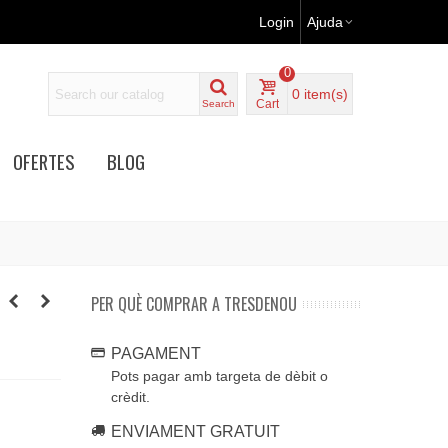
Login
Ajuda
0
0
item(s)
Cart
Search
OFERTES
BLOG
PER QUÈ COMPRAR A TRESDENOU
PAGAMENT
Pots pagar amb targeta de dèbit o
crèdit.
ENVIAMENT GRATUIT