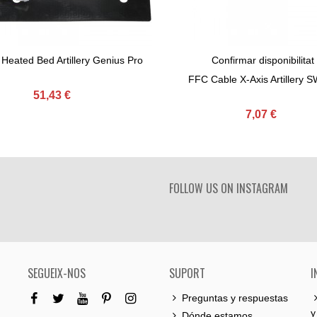
 Heated Bed Artillery Genius Pro
Confirmar disponibilitat
gir Al Carret
View More
FFC Cable X-Axis Artillery 
51,43 €
7,07 €
FOLLOW US ON INSTAGRAM
SEGUEIX-NOS
SUPORT
I
Preguntas y respuestas
y
Dónde estamos