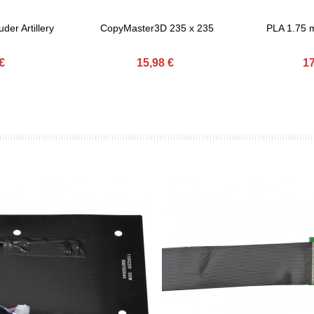
er Artillery
CopyMaster3D 235 x 235
PLA 1.75
Afegir Al Carret
Afegir Al Car
€
15,98 €
17