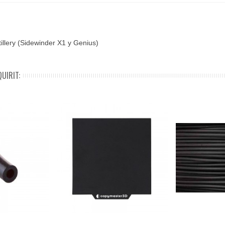
illery (Sidewinder X1 y Genius)
UIRIT: