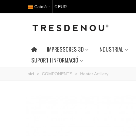
Català
€ EUR
IMPRESSORES 3D
INDUSTRIAL
SUPORT I INFORMACIÓ
Inici
>
COMPONENTS
>
Heater Artillery