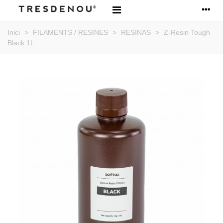
Inici
>
FILAMENTS / RESINES
>
RESINAS
>
Z-Resin Tough
Black 1L