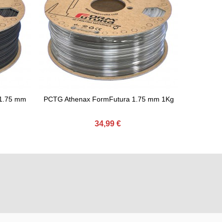
1.75 mm
PCTG Athenax FormFutura 1.75 mm 1Kg
PLA Ston
Comprar
C
34,99 €