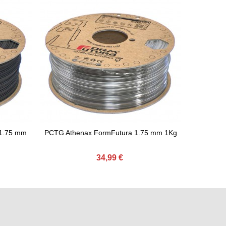
1.75 mm
PCTG Athenax FormFutura 1.75 mm 1Kg
PLA Ston
Comprar
C
34,99 €