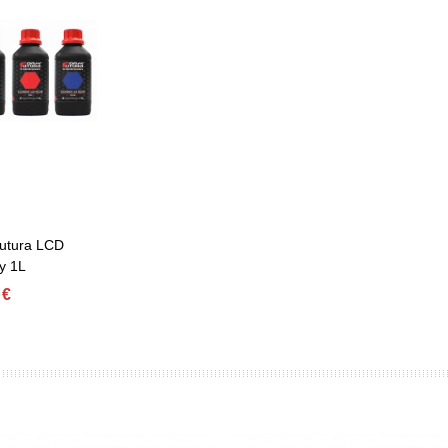
utura LCD
y 1L
 €