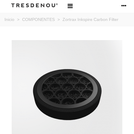
Inicio
>
COMPONENTES
>
Zortrax Inkspire Carbon Filter