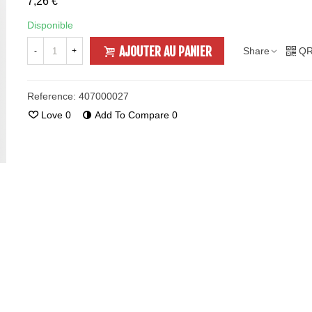
7,26 €
Disponible
AJOUTER AU PANIER
Share
QR
-
+
Reference:
407000027
Love
0
Add To Compare
0