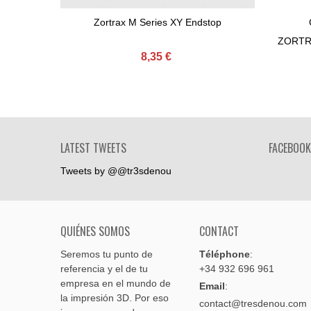
Zortrax M Series XY Endstop
Ajouter Au Panier
ZORTR
8,35 €
LATEST TWEETS
FACEBOOK
Tweets by @@tr3sdenou
QUIÉNES SOMOS
CONTACT
Seremos tu punto de
Téléphone
:
referencia y el de tu
+34 932 696 961
empresa en el mundo de
Email
:
la impresión 3D. Por eso
contact@tresdenou.com