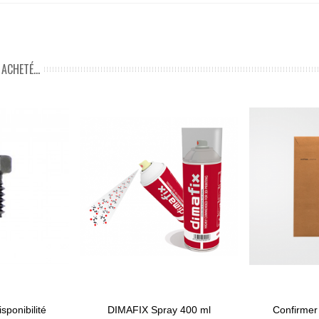
ACHETÉ...
sponibilité
DIMAFIX Spray 400 ml
Confirmer 
Ajouter Au Panier
View Mor