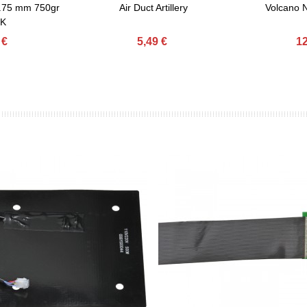
.75 mm 750gr
Air Duct Artillery
Volcano N
Comprar
Comprar
K
 €
5,49 €
12