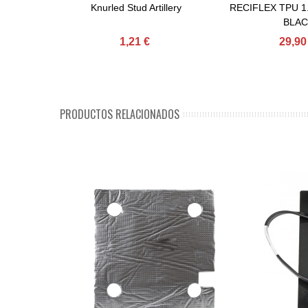
Knurled Stud Artillery
RECIFLEX TPU 1
Comprar
Comprar
BLAC
1,21 €
29,90
PRODUCTOS RELACIONADOS