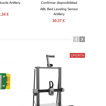
ozzle Artillery
Confirmar disponibilidad
CopyM
Ver Más
Com
ABL Bed Leveling Sensor
Artillery
,34 €
30,37 €
OFERTA