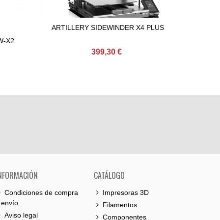
ARTILLERY SIDEWINDER X4 PLUS
ARTIL
Comprar
C
SW-X2
399,30 €
NFORMACIÓN
CATÁLOGO
Condiciones de compra
Impresoras 3D
 envío
Filamentos
Aviso legal
Componentes