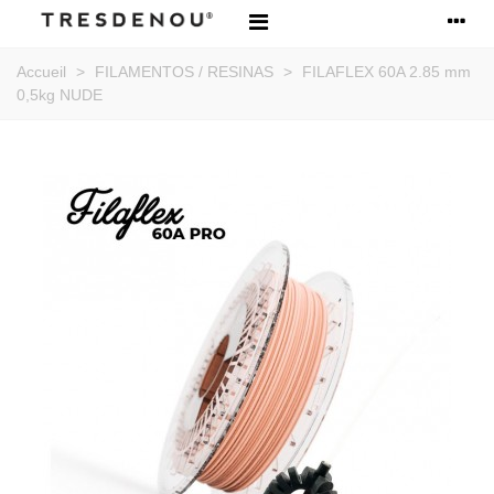
Accueil
>
FILAMENTOS / RESINAS
>
FILAFLEX 60A 2.85 mm
0,5kg NUDE