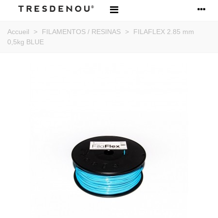
Accueil
>
FILAMENTOS / RESINAS
>
FILAFLEX 2.85 mm
0,5kg BLUE