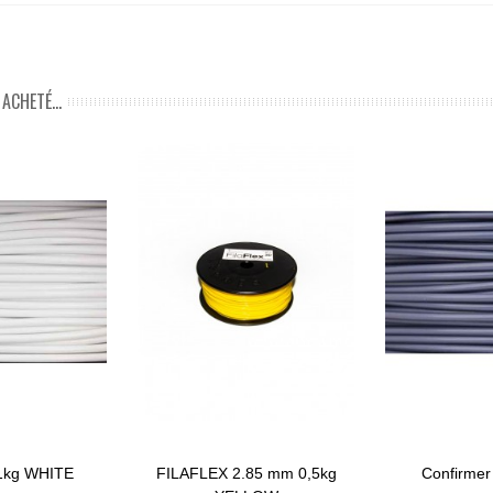
ACHETÉ...
1kg WHITE
FILAFLEX 2.85 mm 0,5kg
Confirmer 
Ajouter Au Panier
View Mor