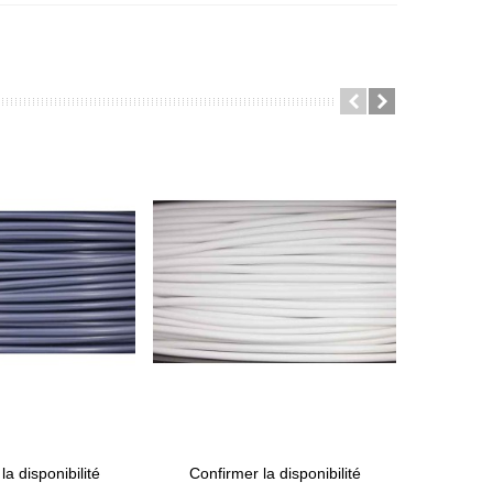
la disponibilité
Confirmer la disponibilité
ABS 2
e
View More
Ajouter 