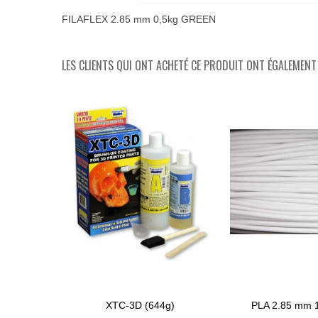
FILAFLEX 2.85 mm 0,5kg GREEN
LES CLIENTS QUI ONT ACHETÉ CE PRODUIT ONT ÉGALEMENT 
XTC-3D (644g)
PLA 2.85 mm 
Ajouter Au Panier
Ajouter Au Panier