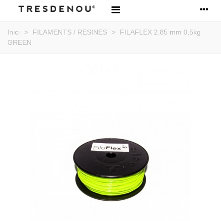
Inici
>
FILAMENTS / RESINES
>
FILAFLEX 2.85 mm 0,5kg
GREEN