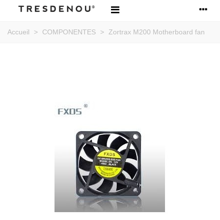
Accueil
>
COMPONENTES
>
Zortrax M200 Motherboard fan