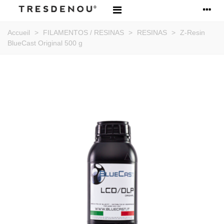
Accueil
>
FILAMENTOS / RESINAS
>
RESINAS
>
Z-Resin
BlueCast Original 500 g