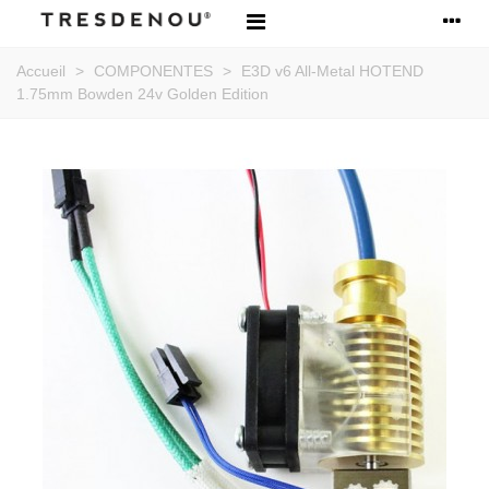
Accueil
>
COMPONENTES
>
E3D v6 All-Metal HOTEND
1.75mm Bowden 24v Golden Edition