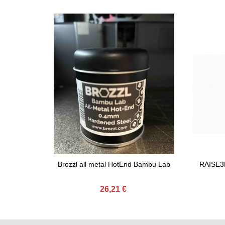
Brozzl all metal HotEnd Bambu Lab
RAISE3D
Ajouter Au Panier
Ajou
26,21 €