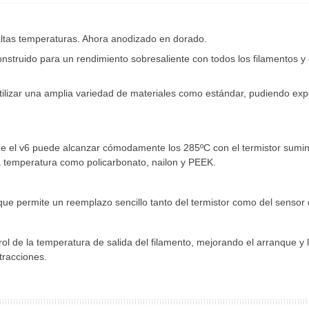
altas temperaturas. Ahora anodizado en dorado.
onstruido para un rendimiento sobresaliente con todos los filamentos y
utilizar una amplia variedad de materiales como estándar, pudiendo e
que el v6 puede alcanzar cómodamente los 285ºC con el termistor sumini
 temperatura como policarbonato, nailon y PEEK.
o que permite un reemplazo sencillo tanto del termistor como del sensor
l de la temperatura de salida del filamento, mejorando el arranque y la
etracciones.