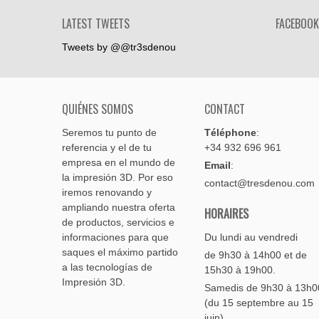
LATEST TWEETS
FACEBOOK
Tweets by @@tr3sdenou
QUIÉNES SOMOS
CONTACT
Seremos tu punto de
Téléphone
:
referencia y el de tu
+34 932 696 961
empresa en el mundo de
Email
:
la impresión 3D. Por eso
contact@tresdenou.com
iremos renovando y
ampliando nuestra oferta
HORAIRES
de productos, servicios e
informaciones para que
Du lundi au vendredi
saques el máximo partido
de 9h30 à 14h00 et de
a las tecnologías de
15h30 à 19h00.
Impresión 3D.
Samedis de 9h30 à 13h0
(du 15 septembre au 15
juin)