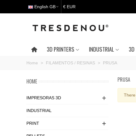
English GB
€ EUR
3D PRINTERS
INDUSTRIAL
3D 
Home
>
FILAMENTOS / RESINAS
>
PRUSA
PRUSA
HOME
There 
IMPRESORAS 3D
INDUSTRIAL
PRINT