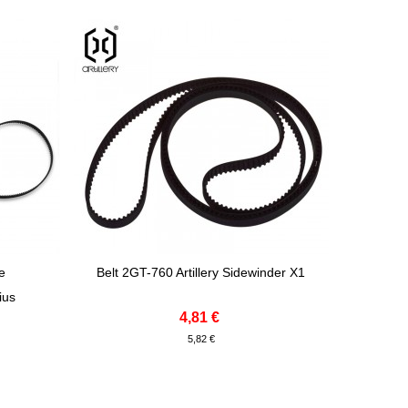
de
Belt 2GT-760 Artillery Sidewinder X1
Adicionar Ao Carrinho
ius
4,81 €
5,82 €