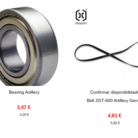
Bearing Artillery
Confirmar disponibilida
onar Ao Carrinho
View More
Belt 2GT-600 Artillery Gen
3,47 €
4,20 €
4,81 €
5,82 €