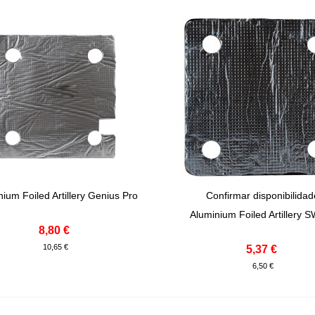
ium Foiled Artillery Genius Pro
Confirmar disponibilida
onar Ao Carrinho
View More
Aluminium Foiled Artillery 
8,80 €
10,65 €
5,37 €
6,50 €