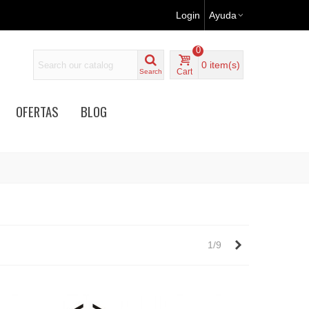
Login
Ayuda
0
0
item(s)
Cart
Search
OFERTAS
BLOG
Próximo
1/9