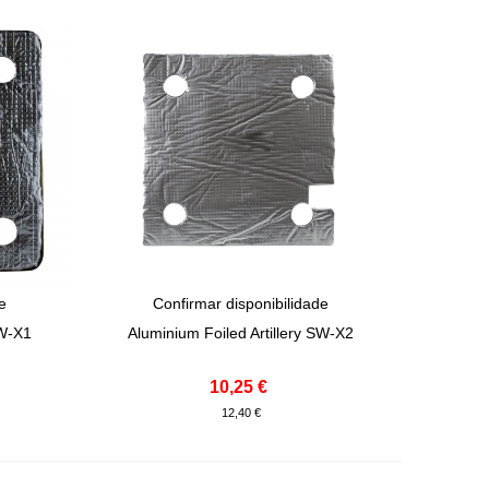
de
Confirmar disponibilidade
View More
SW-X1
Aluminium Foiled Artillery SW-X2
10,25 €
12,40 €