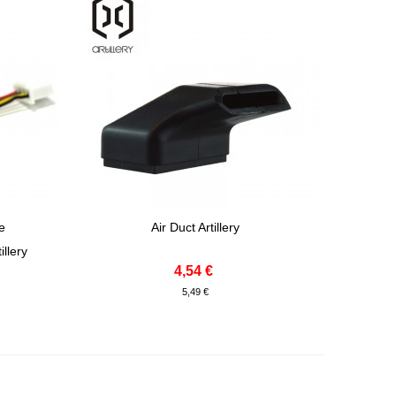
de
Air Duct Artillery
Adicionar Ao Carrinho
llery
4,54 €
5,49 €