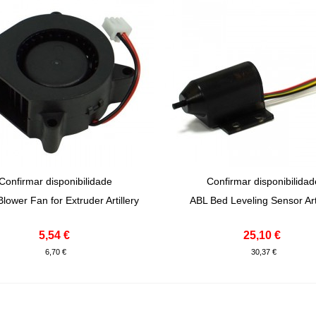
Confirmar disponibilidade
Confirmar disponibilida
View More
View More
lower Fan for Extruder Artillery
ABL Bed Leveling Sensor Arti
5,54 €
25,10 €
6,70 €
30,37 €