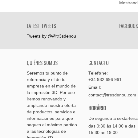
Mostrando
LATEST TWEETS
FACEBOOK
Tweets by @@tr3sdenou
QUIÉNES SOMOS
CONTACTO
Seremos tu punto de
Telefone
:
referencia y el de tu
+34 932 696 961
empresa en el mundo de
Email
:
la impresión 3D. Por eso
contact@tresdenou.com
iremos renovando y
ampliando nuestra oferta
HORÁRIO
de productos, servicios e
informaciones para que
De segunda a sexta-feira
saques el máximo partido
das 9:30 às 14:00 e das
a las tecnologías de
15:30 às 19:00.
Impresión 3D.