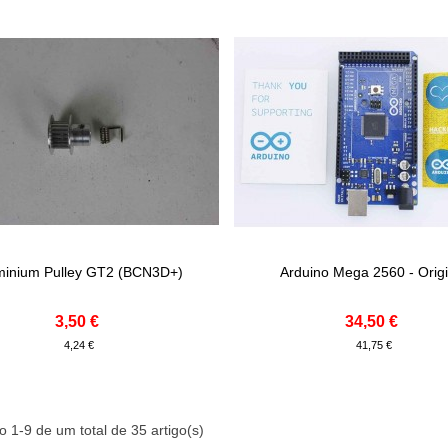
minium Pulley GT2 (BCN3D+)
Arduino Mega 2560 - Origi
onar Ao Carrinho
Adicionar Ao Carrinho
3,50 €
34,50 €
4,24 €
41,75 €
 1-9 de um total de 35 artigo(s)