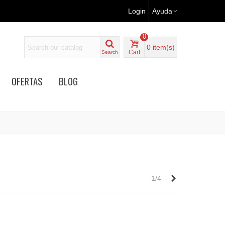
Login
Ayuda
0
0
item(s)
Cart
Search
OFERTAS
BLOG
Próximo
1/4