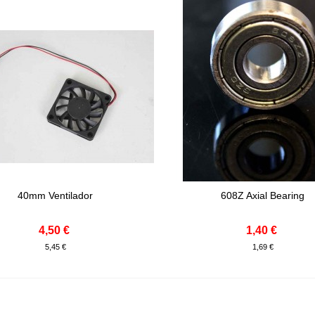
40mm Ventilador
608Z Axial Bearing
onar Ao Carrinho
Adicionar Ao Carrinho
4,50 €
1,40 €
5,45 €
1,69 €