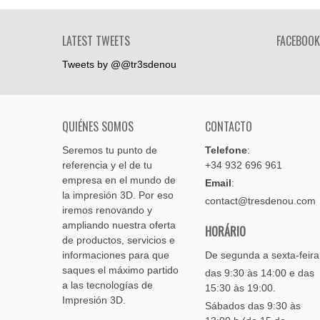
LATEST TWEETS
FACEBOOK
Tweets by @@tr3sdenou
QUIÉNES SOMOS
CONTACTO
Seremos tu punto de
Telefone
:
referencia y el de tu
+34 932 696 961
empresa en el mundo de
Email
:
la impresión 3D. Por eso
contact@tresdenou.com
iremos renovando y
ampliando nuestra oferta
HORÁRIO
de productos, servicios e
informaciones para que
De segunda a sexta-feira
saques el máximo partido
das 9:30 às 14:00 e das
a las tecnologías de
15:30 às 19:00.
Impresión 3D.
Sábados das 9:30 às