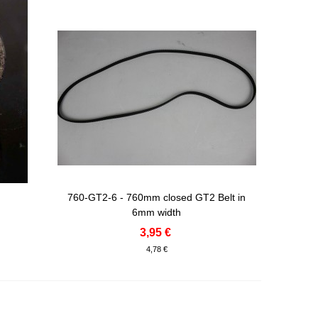
760-GT2-6 - 760mm closed GT2 Belt in
Adicionar Ao Carrinho
6mm width
3,95 €
4,78 €