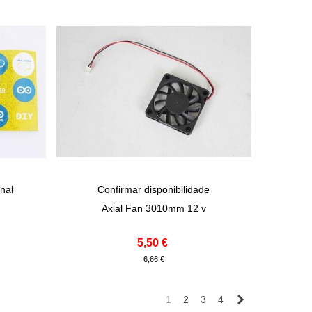
nal
Confirmar disponibilidade
View More
Axial Fan 3010mm 12 v
5,50 €
6,66 €
Próximo
1
2
3
4