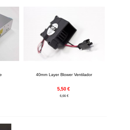
de
40mm Layer Blower Ventilador
Adicionar Ao Carrinho
5,50 €
6,66 €