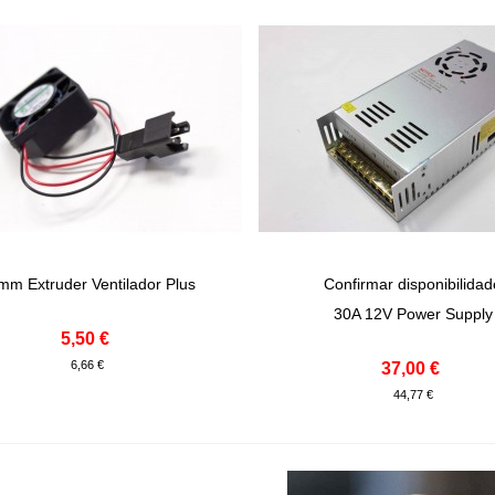
mm Extruder Ventilador Plus
Confirmar disponibilida
onar Ao Carrinho
View More
30A 12V Power Supply
5,50 €
6,66 €
37,00 €
44,77 €