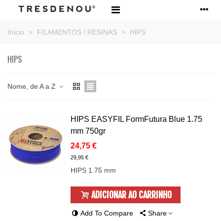
Início
>
FILAMENTOS / RESINAS
>
HIPS
HIPS
Nome, de A a Z
HIPS EASYFIL FormFutura Blue 1.75
mm 750gr
24,75 €
29,95 €
HIPS 1.75 mm
ADICIONAR AO CARRINHO
Add To Compare
Share