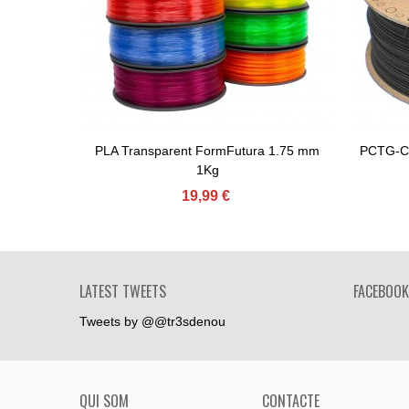
PLA Transparent FormFutura 1.75 mm
PCTG-CF
Afegir Al Carret
Afe
1Kg
19,99 €
LATEST TWEETS
FACEBOOK
Tweets by @@tr3sdenou
QUI SOM
CONTACTE