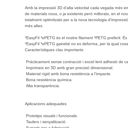
Amb la impressió 3D d'alta velocitat cada vegada més en
de materials nous, o ja existents però millorats, en el n
totalment optimitzats per a la nova tecnologia d'impress
més altes.
*EasyFil *ePETG és el nostre filament *PETG preferit. És 
*EasyFil *ePETG gairebé no es deforma, per la qual cos
Característiques clau importants
Pràcticament sense contracció i excel·lent adhesió de c
Imprimeix en 3D amb gran precisió dimensional.
Material rígid amb bona resistència a l'impacte.
Bona resistència química.
Alta transparència.
Aplicacions adequades
Prototips visuals i funcionals.
Taulers i senyalització.
Suports per a fabricació.