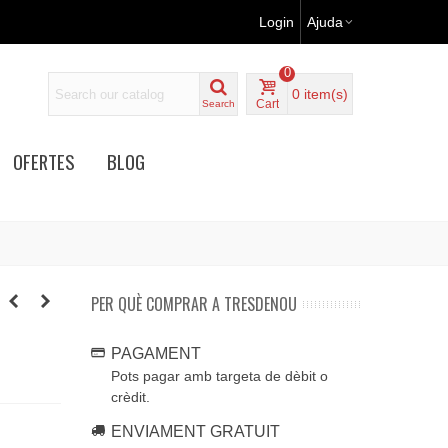
Login
Ajuda
0
0
item(s)
Cart
Search
OFERTES
BLOG
PER QUÈ COMPRAR A TRESDENOU
PAGAMENT
Pots pagar amb targeta de dèbit o
crèdit.
ENVIAMENT GRATUIT