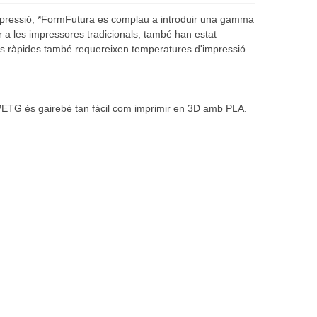
'impressió, *FormFutura es complau a introduir una gamma
r a les impressores tradicionals, també han estat
 més ràpides també requereixen temperatures d'impressió
ePETG és gairebé tan fàcil com imprimir en 3D amb PLA.