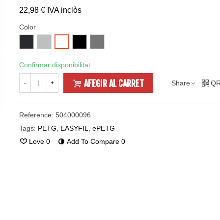
22,98 €
IVA inclòs
Color
iron
TRANSPARENT
TRAFFIC
SQUIRREL
TRAFFIC
gre
BLACK
GREY
WHITE
Confirmar disponibilitat
AFEGIR AL CARRET
Share
QR
-
+
Reference:
504000096
Tags:
PETG
,
EASYFIL
,
ePETG
Love
0
Add To Compare
0