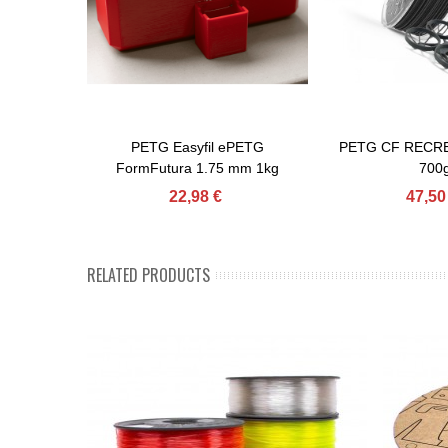
PETG Easyfil ePETG
PETG CF RECRE
Afegir Al Carret
Afegir Al Carret
FormFutura 1.75 mm 1kg
700
22,98 €
47,50
RELATED PRODUCTS