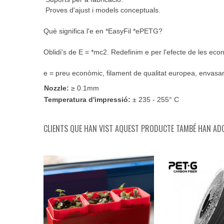
Proves d'ajust i models conceptuals.
Què significa l'e en *EasyFil *ePETG?
Oblidi's de E = *mc2. Redefinim e per l'efecte de les econ
e = preu econòmic, filament de qualitat europea, envasam
Nozzle:
≥ 0.1mm
Temperatura d'impressió:
± 235 - 255° C
CLIENTS QUE HAN VIST AQUEST PRODUCTE TAMBÉ HAN ADQ