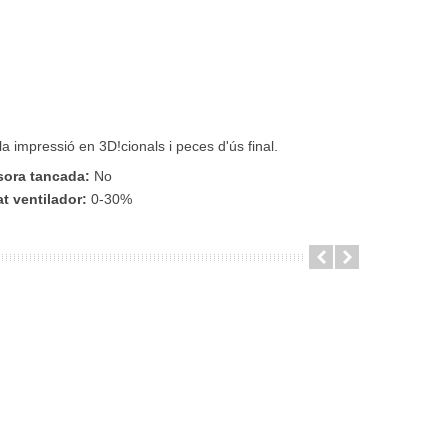
 impressió en 3D!cionals i peces d'ús final.
sora tancada:
No
at ventilador:
0-30%