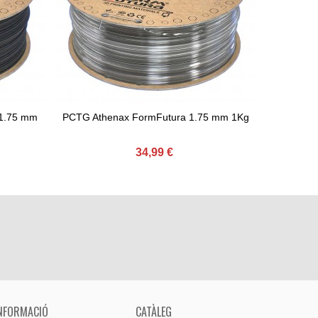
1.75 mm
PCTG Athenax FormFutura 1.75 mm 1Kg
PLA Ston
Afegir Al Carret
Afeg
34,99 €
NFORMACIÓ
CATÀLEG