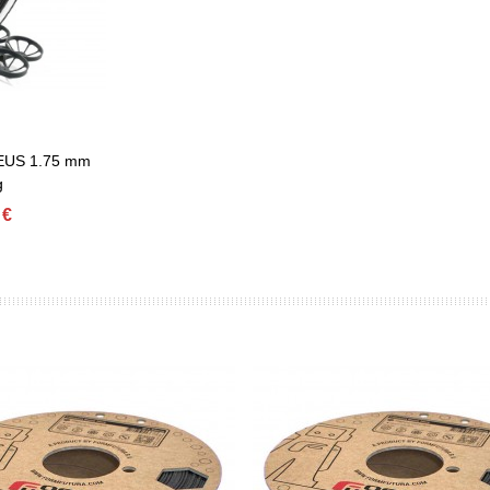
US 1.75 mm
g
 €