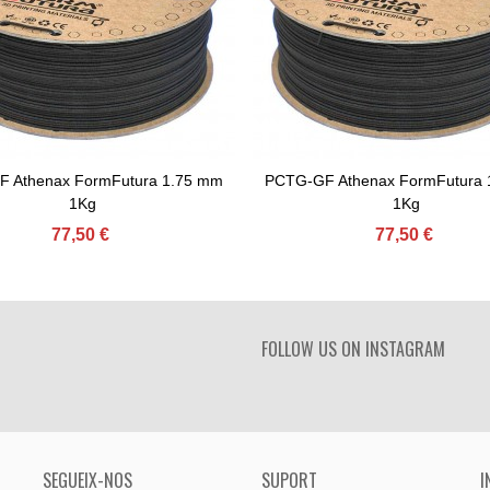
 Athenax FormFutura 1.75 mm
PCTG-GF Athenax FormFutura 
gir Al Carret
Afegir Al Carret
1Kg
1Kg
77,50 €
77,50 €
FOLLOW US ON INSTAGRAM
SEGUEIX-NOS
SUPORT
I