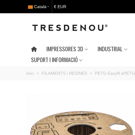
Català
€ EUR
IMPRESSORES 3D
INDUSTRIAL
SUPORT I INFORMACIÓ
Inici
>
FILAMENTS / RESINES
>
PETG Easyfil ePETG