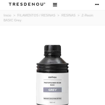
Inicio
>
FILAMENTOS / RESINAS
>
RESINAS
>
Z-Resin
BASIC Grey