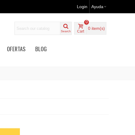
Login
Ayuda
0
0
item(s)
Cart
Search
OFERTAS
BLOG