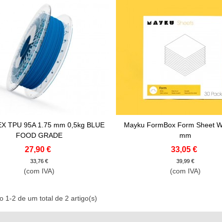
X TPU 95A 1.75 mm 0,5kg BLUE
Mayku FormBox Form Sheet Wh
onar Ao Carrinho
Adicionar Ao Carrinho
FOOD GRADE
mm
27,90 €
33,05 €
33,76 €
39,99 €
(com IVA)
(com IVA)
 1-2 de um total de 2 artigo(s)