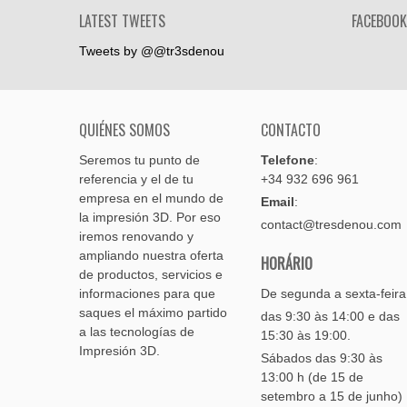
LATEST TWEETS
FACEBOOK
Tweets by @@tr3sdenou
QUIÉNES SOMOS
CONTACTO
Seremos tu punto de
Telefone
:
referencia y el de tu
+34 932 696 961
empresa en el mundo de
Email
:
la impresión 3D. Por eso
contact@tresdenou.com
iremos renovando y
ampliando nuestra oferta
HORÁRIO
de productos, servicios e
informaciones para que
De segunda a sexta-feira
saques el máximo partido
das 9:30 às 14:00 e das
a las tecnologías de
15:30 às 19:00.
Impresión 3D.
Sábados das 9:30 às
13:00 h (de 15 de
setembro a 15 de junho)